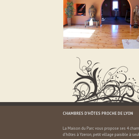
CHAMBRES D’HÔTES PROCHE DE LYON
La Maison du Parc vous propose ses 4 cha
d'hôtes à Yzeron, petit village paisible à se