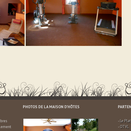
PHOTOS DE LA MAISON D’HÔTES
PARTEN
mbres
-
Le Pla
ulement
-
OTVL