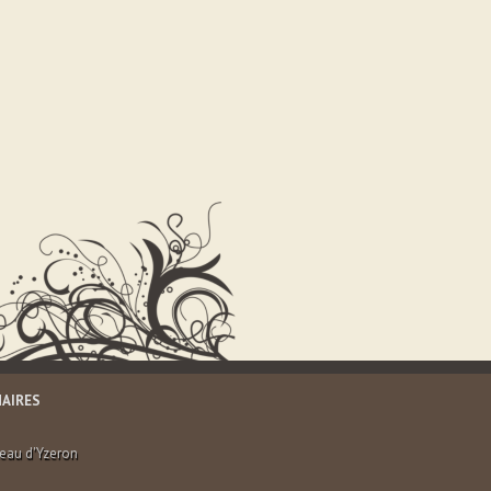
AIRES
teau d'Yzeron