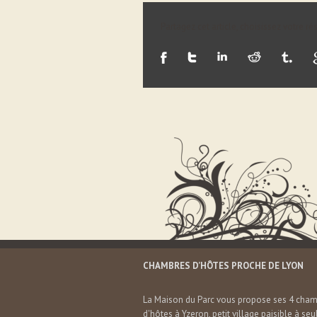
Partagez cet article, choisissez votre ré
CHAMBRES D’HÔTES PROCHE DE LYON
La Maison du Parc vous propose ses 4 cha
d'hôtes à Yzeron, petit village paisible à se