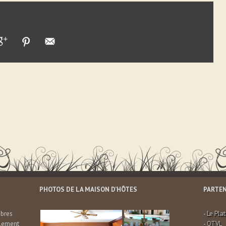
seau !
PHOTOS DE LA MAISON D’HÔTES
PARTEN
mbres
-
Le Pla
ulement
-
OTVL