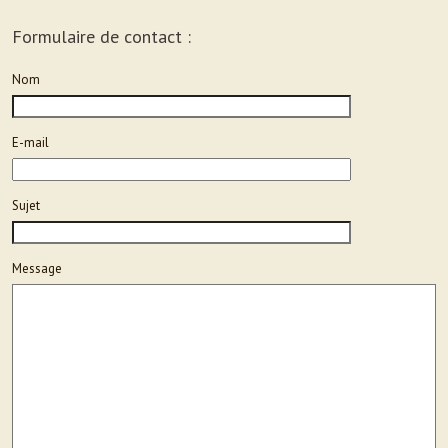
Formulaire de contact :
Nom
E-mail
Sujet
Please
Please
Message
ignore
ignore
this
this
field
field