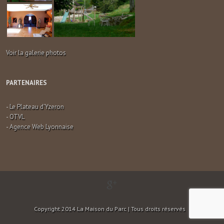
Voir la galerie photos
PARTENAIRES
-
Le Plateau d'Yzeron
-
OTVL
-
Agence Web Lyonnaise
Copyright 2014 La Maison du Parc | Tous droits réservés